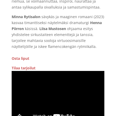
riemua, se voimaannuttaa, inspiroi, naurattaa ja
antaa sylikaupalla oivalluksia ja samastumispintaa.
Minna Rytisalon
sävykäs ja maaginen romaani (2023)
kasvaa timanttiseksi näytelmäksi dramaturgi
Henna
Piirron
käsissä.
Liisa Mustosen
ohjaama esitys
yhdistelee sirkustaiteen elementtejä ja tanssia,
tarjoilee mahtavia sooloja virtuoosimaisille
näyttelijöille ja iskee flamencokengän rytmiikalla.
Osta liput
Tilaa tarjoilut