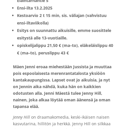
Eläintarhantie 5
Ensi-ilta 13.2.2025
Kestoarvio 2 t 15 min, sis. väliajan (vahvistuu
ensi-iltaviikolla)
Esitys on suunnattu aikuisille, emme suosittele
esitystä alle 13-vuotiaille.
opiskelijalippu 21,50 € (ma–to), eläkeläislippu 40
€ (ma–to), peruslippu 43 €
Mäen Jenni eroaa miehestään Jussista ja muuttaa
pois espoolaisesta merenrantatalosta yksiöön
kantakaupungissa. Lapset ovat jo aikuisia, ja nyt
on Jennin aika nähdä, kuka hän on kaikkien
odotusten alla. Jenni Mäestä tulee Jenny Hill,
nainen, joka alkaa löytää oman äänensä ja oman
tapansa elää.
Jenny Hill
on draamakomedia, keski-ikäisen naisen
kasvutarina, hillitön ja herkkä. Jenny Hill on silkkaa