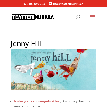
0400 680 223
info@teatterinurkka.fi
Jenny Hill
Helsingin kaupunginteatteri
, Pieni näyttämö –