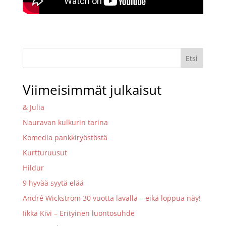
Etsi
Viimeisimmät julkaisut
& Julia
Nauravan kulkurin tarina
Komedia pankkiryöstöstä
Kurtturuusut
Hildur
9 hyvää syytä elää
André Wickström 30 vuotta lavalla – eikä loppua näy!
Iikka Kivi – Erityinen luontosuhde