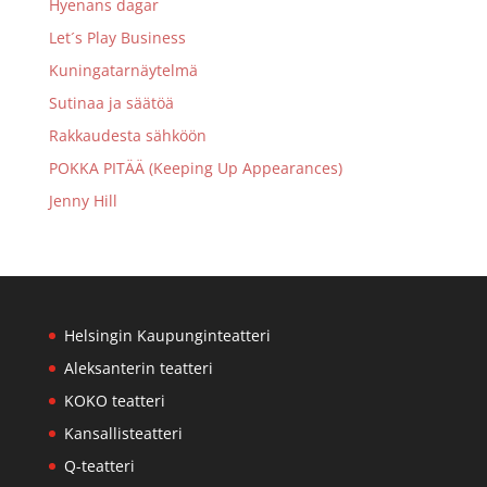
Hyenans dagar
Let´s Play Business
Kuningatarnäytelmä
Sutinaa ja säätöä
Rakkaudesta sähköön
POKKA PITÄÄ (Keeping Up Appearances)
Jenny Hill
Helsingin Kaupunginteatteri
Aleksanterin teatteri
KOKO teatteri
Kansallisteatteri
Q-teatteri