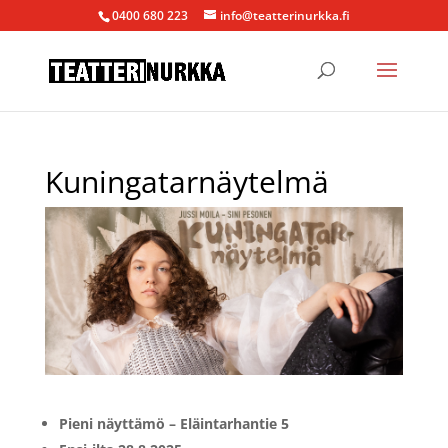
0400 680 223
info@teatterinurkka.fi
Kuningatarnäytelmä
Pieni näyttämö – Eläintarhantie 5