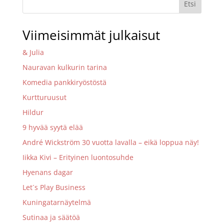
Etsi
Viimeisimmät julkaisut
& Julia
Nauravan kulkurin tarina
Komedia pankkiryöstöstä
Kurtturuusut
Hildur
9 hyvää syytä elää
André Wickström 30 vuotta lavalla – eikä loppua näy!
Iikka Kivi – Erityinen luontosuhde
Hyenans dagar
Let´s Play Business
Kuningatarnäytelmä
Sutinaa ja säätöä