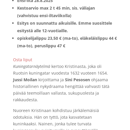
Ensi-ilta 28.8.2025
Kestoarvio max 2 t 45 min, sis. väliajan
(vahvistuu ensi-iltaviikolla)
Esitys on suunnattu aikuisille. Emme suosittele
esitystä alle 12-vuotiaille.
opiskelijalippu 23,50 € (ma-to), eläkeläislippu 44 €
(ma-to), peruslippu 47 €
Osta liput
Kuningatarnäytelmä
kertoo Kristinasta, joka oli
Ruotsin kuningatar vuodesta 1632 vuoteen 1654.
Jussi Moilan
kirjoittama ja
Sini Pesosen
ohjaama
historiallinen nykydraama hengittää vahvasti tätä
päivää teemoillaan vallasta, sukupuolesta ja
rakkaudesta.
Nuoreen Kristinaan kohdistuu järkälemäisiä
odotuksia. Hän on tyttö, jota kasvatetaan
kuninkaaksi. Nainen, jonka tulee turvata