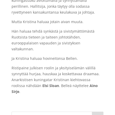
kuningassuku avioitumalla ja synnyttämällä
perillinen. Hallitsija, jonka täytyy olla sodassa
ryvettyneen kansakuntansa keulakuva ja johtaja.
Mutta Kristina haluaa jotain aivan muuta.
Hän haluaa tehdä synkästä ja sivistymättömästä
Ruotsista tieteen ja taiteen johtotähden,
eurooppalaisen vapauden ja sivistyksen
valtakunnan.
Ja Kristina haluaa hovineitonsa Bellen.
Ristipaine julkisen roolin ja yksityiselämän välillä
synnyttää hurjaa, hauskaa ja koskettavaa draamaa.
Anarkistisen kuningatar Kristinan kiehtovassa
roolissa nähdään
Elsi Sloan
. Belleä näyttelee
Aino
Sirje
.