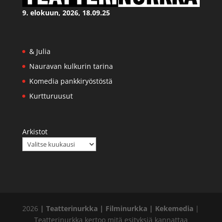
9. elokuun, 2026, 18.09.25
& Julia
Nauravan kulkurin tarina
Komedia pankkiryöstöstä
Kurtturuusut
Arkistot
2026
| Teatterinurkka
| Filminurkka
| Kekemedia
|
Teatterinurkka kertoo mitä esityksiä kannattaa